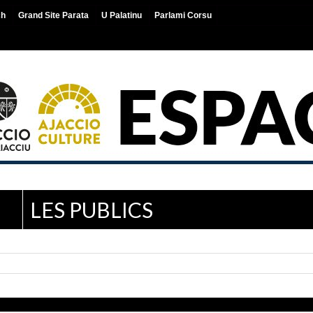
ch
Grand Site Parata
U Palatinu
Parlami Corsu
LES PUBLICS