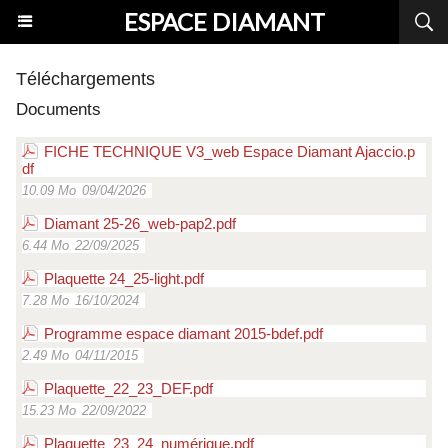
ESPACE DIAMANT
Téléchargements
Documents
FICHE TECHNIQUE V3_web Espace Diamant Ajaccio.p
df
10.09 Mo
09/04/2026
Diamant 25-26_web-pap2.pdf
6.44 Mo
22/09/2025
Plaquette 24_25-light.pdf
7.28 Mo
16/10/2024
Programme espace diamant 2015-bdef.pdf
2.49 Mo
04/11/2015
Plaquette_22_23_DEF.pdf
15.23 Mo
22/09/2022
Plaquette_23_24_numérique.pdf