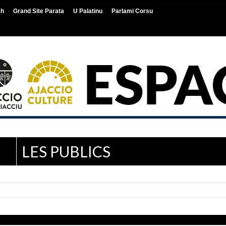
ch
Grand Site Parata
U Palatinu
Parlami Corsu
LES PUBLICS