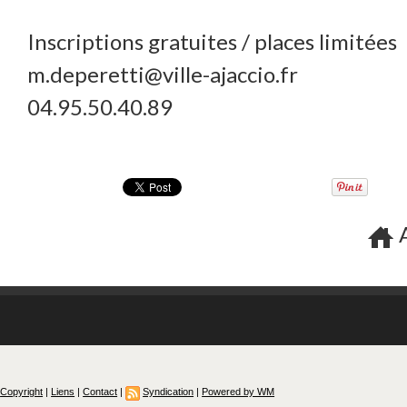
Inscriptions gratuites / places limitées
m.deperetti@ville-ajaccio.fr
04.95.50.40.89
A
Copyright
|
Liens
|
Contact
|
Syndication
|
Powered by WM