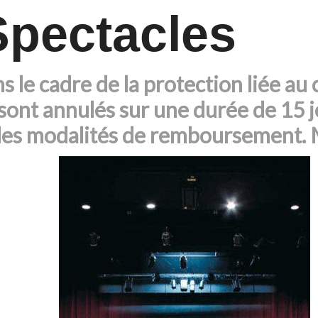
Spectacles
s le cadre de la protection liée au
sont annulés sur une durée de 15 j
des modalités de remboursement. 