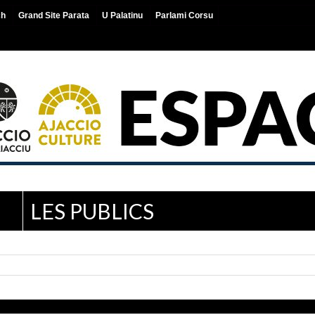
ch
Grand Site Parata
U Palatinu
Parlami Corsu
LES PUBLICS