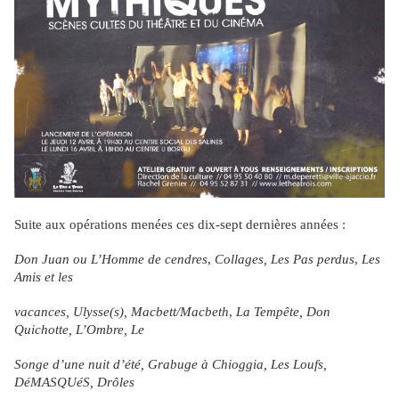
Suite aux opérations menées ces dix-sept dernières années :
Don Juan ou L
’
Homme de cendres
,
Collages, Les Pas perdus
,
Les
Amis et les
vacances, Ulysse(s), Macbett/Macbeth
,
La Tempête, Don
Quichotte, L
’
Ombre, Le
Songe d
’
une nuit d
’
été, Grabuge à Chioggia, Les Loufs,
DéMASQUéS, Drôles