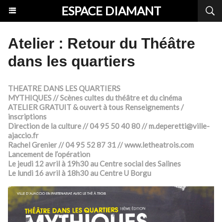
ESPACE DIAMANT
Atelier : Retour du Théâtre
dans les quartiers
THEATRE DANS LES QUARTIERS
MYTHIQUES // Scènes cultes du théâtre et du cinéma
ATELIER GRATUIT & ouvert à tous Renseignements /
inscriptions
Direction de la culture // 04 95 50 40 80 // m.deperetti@ville-
ajaccio.fr
Rachel Grenier // 04 95 52 87 31 // www.letheatrois.com
Lancement de l’opération
Le jeudi 12 avril à 19h30 au Centre social des Salines
Le lundi 16 avril à 18h30 au Centre U Borgu