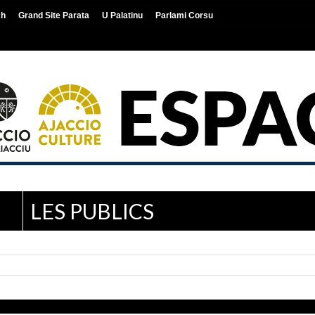
ch
Grand Site Parata
U Palatinu
Parlami Corsu
LES PUBLICS