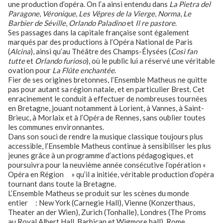
une production d’opéra. On l’a ainsi entendu dans
La Pietra del
Paragone
,
Véronique
,
Les Vêpres de la Vierge
,
Norma
,
Le
Barbier de Séville
,
Orlando Paladino
et
Il re pastore
.
Ses passages dans la capitale française sont également
marqués par des productions à l’Opéra National de Paris
(
Alcina
), ainsi qu’au Théâtre des Champs-Élysées (
Così fan
tutte
et
Orlando
furioso
), où le public lui a réservé une véritable
ovation pour
La Flûte enchantée
.
Fier de ses origines bretonnes, l’Ensemble Matheus
ne quitte
pas pour autant sa région natale, et en particulier Brest. Cet
enracinement le conduit à effectuer de nombreuses tournées
en Bretagne, jouant notamment à Lorient, à Vannes, à Saint-
Brieuc, à Morlaix et à l’Opéra de Rennes, sans oublier toutes
les communes environnantes.
Dans son souci de rendre la musique classique toujours plus
accessible, l’Ensemble Matheus continue à sensibiliser les plus
jeunes grâce à un programme d’actions pédagogiques, et
poursuivra pour la neuvième année consécutive l’opération «
Opéra en Région » qu’il a initiée, véritable production d’opéra
tournant dans toute la Bretagne.
L’Ensemble Matheus
se produit sur les scènes du monde
entier : New York (Carnegie Hall), Vienne (Konzerthaus,
Theater an der Wien), Zurich (Tonhalle), Londres (The Proms
au Royal Albert Hall, Barbican et Wigmore hall), Rome