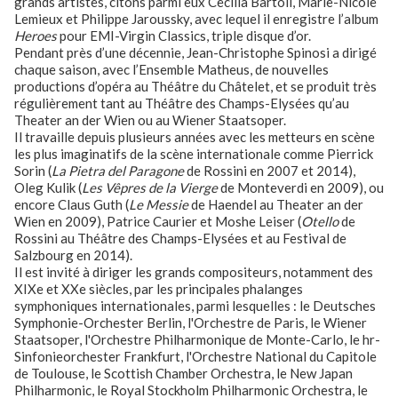
grands artistes, citons parmi eux Cecilia Bartoli, Marie-Nicole
Lemieux et Philippe Jaroussky, avec lequel il enregistre l’album
Heroes
pour EMI-Virgin Classics, triple disque d’or.
Pendant près d’une décennie, Jean-Christophe Spinosi a dirigé
chaque saison, avec l’Ensemble Matheus, de nouvelles
productions d’opéra au Théâtre du Châtelet, et se produit très
régulièrement tant au Théâtre des Champs-Elysées qu’au
Theater an der Wien ou au Wiener Staatsoper.
Il travaille depuis plusieurs années avec les metteurs en scène
les plus imaginatifs de la scène internationale comme Pierrick
Sorin (
La Pietra del Paragone
de Rossini en 2007 et 2014),
Oleg Kulik (
Les Vêpres de la Vierge
de Monteverdi en 2009), ou
encore Claus Guth (
Le
Messie
de Haendel au Theater an der
Wien en 2009), Patrice Caurier et Moshe Leiser (
Otello
de
Rossini au Théâtre des Champs-Elysées et au Festival de
Salzbourg en 2014).
Il est invité à diriger les grands compositeurs, notamment des
XIXe et XXe siècles, par les principales phalanges
symphoniques internationales, parmi lesquelles : le Deutsches
Symphonie-Orchester Berlin, l'Orchestre de Paris, le Wiener
Staatsoper, l'Orchestre Philharmonique de Monte-Carlo, le hr-
Sinfonieorchester Frankfurt, l'Orchestre National du Capitole
de Toulouse, le Scottish Chamber Orchestra, le New Japan
Philharmonic, le Royal Stockholm Philharmonic Orchestra, le