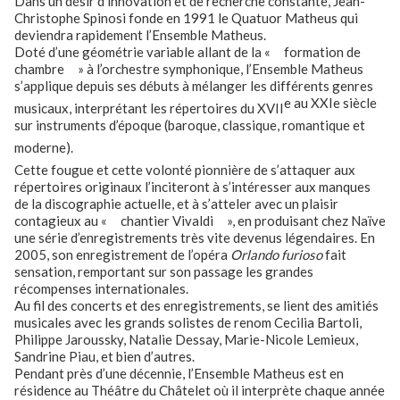
Dans un désir d’innovation et de recherche constante, Jean-
Christophe Spinosi fonde en 1991 le Quatuor Matheus qui
deviendra rapidement l’Ensemble Matheus.
Doté d’une géométrie variable allant de la « formation de
chambre » à l’orchestre symphonique, l’Ensemble Matheus
s’applique depuis ses débuts à mélanger les différents genres
e au XXIe siècle
musicaux, interprétant les répertoires du XVII
sur instruments d’époque (baroque, classique, romantique et
moderne).
Cette fougue et cette volonté pionnière de s’attaquer aux
répertoires originaux l’inciteront à s’intéresser aux manques
de la discographie actuelle, et à s’atteler avec un plaisir
contagieux au « chantier Vivaldi », en produisant chez Naïve
une série d’enregistrements très vite devenus légendaires. En
2005, son enregistrement de l’opéra
Orlando furioso
fait
sensation, remportant sur son passage les grandes
récompenses internationales.
Au fil des concerts et des enregistrements, se lient des amitiés
musicales avec les grands solistes de renom Cecilia Bartoli,
Philippe Jaroussky, Natalie Dessay, Marie-Nicole Lemieux,
Sandrine Piau, et bien d’autres.
Pendant près d’une décennie, l’Ensemble Matheus
est en
résidence au Théâtre du Châtelet où il interprète chaque année