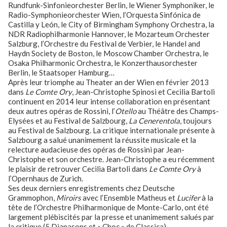
Rundfunk-Sinfonieorchester Berlin, le Wiener Symphoniker, le
Radio-Symphonieorchester Wien, l’Orquesta Sinfónica de
Castilla y León, le City of Birmingham Symphony Orchestra, la
NDR Radiophilharmonie Hannover, le Mozarteum Orchester
Salzburg, l’Orchestre du Festival de Verbier, le Handel and
Haydn Society de Boston, le Moscow Chamber Orchestra, le
Osaka Philharmonic Orchestra, le Konzerthausorchester
Berlin, le Staatsoper Hamburg…
Après leur triomphe au Theater an der Wien en février 2013
dans
Le Comte Ory
, Jean-Christophe Spinosi et Cecilia Bartoli
continuent en 2014 leur intense collaboration en présentant
deux autres opéras de Rossini, l’
Otello
au Théâtre des Champs-
Elysées et au Festival de Salzbourg,
La Cenerentola
, toujours
au Festival de Salzbourg. La critique internationale présente à
Salzbourg a salué unanimement la réussite musicale et la
relecture audacieuse des opéras de Rossini par Jean-
Christophe et son orchestre. Jean-Christophe a eu récemment
le plaisir de retrouver Cecilia Bartoli dans
Le Comte Ory
à
l’Opernhaus de Zurich.
Ses deux derniers enregistrements chez Deutsche
Grammophon,
Miroirs
avec l’Ensemble Matheus et
Lucifer
à la
tête de l’Orchestre Philharmonique de Monte-Carlo, ont été
largement plébiscités par la presse et unanimement salués par
la critique (5 Diapasons et « Choc » de Classica).