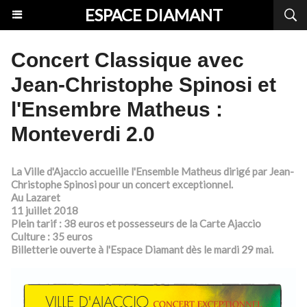
ESPACE DIAMANT
Concert Classique avec
Jean-Christophe Spinosi et
l'Ensembre Matheus :
Monteverdi 2.0
La Ville d'Ajaccio accueille l'Ensemble Matheus dirigé par Jean-
Christophe Spinosi pour un concert exceptionnel.
Au Lazaret
11 juillet 2018
Plein tarif : 38 euros et possesseurs de la Carte Ajaccio
Culture : 35 euros
Billetterie ouverte à l'Espace Diamant dès le mardi 29 mai.