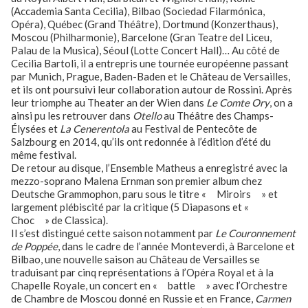
(Accademia Santa Cecilia), Bilbao (Sociedad Filarmónica,
Opéra), Québec (Grand Théâtre), Dortmund (Konzerthaus),
Moscou (Philharmonie), Barcelone (Gran Teatre del Liceu,
Palau de la Musica), Séoul (Lotte Concert Hall)… Au côté de
Cecilia Bartoli, il a entrepris une tournée européenne passant
par Munich, Prague, Baden-Baden et le Château de Versailles,
et ils ont poursuivi leur collaboration autour de Rossini. Après
leur triomphe au Theater an der Wien dans
Le
Comte Ory
, on a
ainsi pu les retrouver dans
Otello
au Théâtre des Champs-
Élysées et
La Cenerentola
au Festival de Pentecôte de
Salzbourg en 2014, qu’ils ont redonnée à l’édition d’été du
même festival.
De retour au disque, l’Ensemble Matheus a enregistré avec la
mezzo-soprano Malena Ernman son premier album chez
Deutsche Grammophon, paru sous le titre « Miroirs » et
largement plébiscité par la critique (5 Diapasons et «
Choc » de Classica).
Il s’est distingué cette saison notamment par
Le Couronnement
de Poppée
, dans le cadre de l’année Monteverdi, à Barcelone et
Bilbao, une nouvelle saison au Château de Versailles se
traduisant par cinq représentations à l’Opéra Royal et à la
Chapelle Royale, un concert en « battle » avec l’Orchestre
de Chambre de Moscou donné en Russie et en France,
Carmen