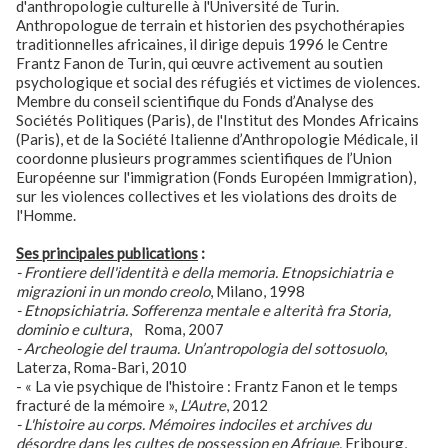
d'anthropologie culturelle à l'Université de Turin.
Anthropologue de terrain et historien des psychothérapies
traditionnelles africaines, il dirige depuis 1996 le Centre
Frantz Fanon de Turin, qui œuvre activement au soutien
psychologique et social des réfugiés et victimes de violences.
Membre du conseil scientifique du Fonds d’Analyse des
Sociétés Politiques (Paris), de l'Institut des Mondes Africains
(Paris), et de la Société Italienne d’Anthropologie Médicale, il
coordonne plusieurs programmes scientifiques de l’Union
Européenne sur l'immigration (Fonds Européen Immigration),
sur les violences collectives et les violations des droits de
l'Homme.
Ses principales publications
:
- Frontiere dell'identità e della memoria. Etnopsichiatria e
migrazioni in un mondo creolo
, Milano, 1998
- Etnopsichiatria. Sofferenza mentale e alterità fra Storia,
dominio e cultura
, Roma, 2007
-
Archeologie del trauma. Un’antropologia del sottosuolo
,
Laterza, Roma-Bari, 2010
- « La vie psychique de l'histoire : Frantz Fanon et le temps
fracturé de la mémoire »,
L'Autre
, 2012
- L'histoire au corps. Mémoires indociles et archives du
désordre dans les cultes de possession en Afrique,
Fribourg,