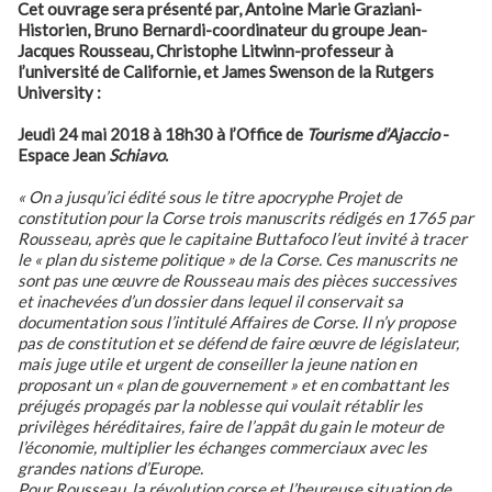
Cet ouvrage sera présenté par, Antoine Marie Graziani-
Historien, Bruno Bernardi-
coordinateur du groupe Jean-
Jacques Rousseau, Christophe Litwinn-professeur à
l’université de Californie, et James Swenson de la Rutgers
University :
Jeudi 24 mai 2018 à 18h30 à l’Office de
Tourisme d’Ajaccio
-
Espace Jean
Schiavo
.
« On a jusqu’ici édité sous le titre apocryphe
Projet de
constitution pour la Corse
trois manuscrits rédigés en 1765 par
Rousseau, après que le capitaine Buttafoco l’eut invité à tracer
le « plan du sisteme politique » de la Corse
.
Ces manuscrits ne
sont pas
une
œuvre de Rousseau mais des pièces successives
et inachevées d’un dossier dans lequel il conservait sa
documentation sous l’intitulé
Affaires de Corse
. Il n’y propose
pas de constitution et se défend de faire œuvre de législateur,
mais juge utile et urgent de conseiller la jeune nation en
proposant un « plan de gouvernement » et en combattant les
préjugés propagés par la noblesse qui voulait rétablir les
privilèges héréditaires, faire de l’appât du gain le moteur de
l’économie, multiplier les échanges commerciaux avec les
grandes nations d’Europe.
Pour Rousseau, la révolution corse et l’heureuse situation de