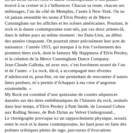
trouvé à se croiser ni à s’influencer. Chacun sa route, chacun ses
métissages, l’un du côté de Memphis, l’autre à New-York. On ne
vit jamais ensemble les noms d’Elvis Presley et de Merce
Cunningham sur les affiches et les scènes américaines. Pourtant, le
rock et la danse contemporaine sont nés, par ces deux artistes-là,
dans le même pays au même moment : les Etats-Unis, au début
des années cinquante. On pourrait situer précisément leur acte de
naissance : l’année 1953, qui marque à la fois l’avènement des
premiers titres rock, dont le fameux My Happiness d’Elvis Presley,
et la création de
la Merce Cunningham Dance
Company.
Jean-Claude Gallotta, né avec eux, s’est forcément nourri de l’un
et de l’autre. « Le rock, dit-il, a accompagné mes rêveries
d’adolescent et, peut-être, en me permettant de rencontrer d’autres
âmes perdues, m’a permis d’échapper à ma crise d’angoisse
existentielle. »
My Rock est constitué d’une quinzaine de courtes séquences
dansées sur des titres emblématiques de l’histoire du rock, resitués
dans leur temps, d’Elvis Presley à Patti Smith, de Leonard Cohen
aux Rolling Stones, de Bob Dylan au Velvet Underground...
Le chorégraphe provoque ici un rapprochement physique, sexuel,
entre le rock et la danse contemporaine, les liant pour en faire des
poèmes scéniques pleins de rage, parcourus d’évocations