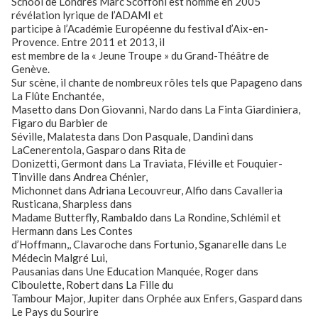
School de Londres Marc Scoffoni est nommé en 2005
révélation lyrique de l’ADAMI et
participe à l’Académie Européenne du festival d’Aix-en-
Provence. Entre 2011 et 2013, il
est membre de la « Jeune Troupe » du Grand-Théâtre de
Genève.
Sur scène, il chante de nombreux rôles tels que Papageno dans
La Flûte Enchantée,
Masetto dans Don Giovanni, Nardo dans La Finta Giardiniera,
Figaro du Barbier de
Séville, Malatesta dans Don Pasquale, Dandini dans
LaCenerentola, Gasparo dans Rita de
Donizetti, Germont dans La Traviata, Fléville et Fouquier-
Tinville dans Andrea Chénier,
Michonnet dans Adriana Lecouvreur, Alfio dans Cavalleria
Rusticana, Sharpless dans
Madame Butterfly, Rambaldo dans La Rondine, Schlémil et
Hermann dans Les Contes
d’Hoffmann,, Clavaroche dans Fortunio, Sganarelle dans Le
Médecin Malgré Lui,
Pausanias dans Une Education Manquée, Roger dans
Ciboulette, Robert dans La Fille du
Tambour Major, Jupiter dans Orphée aux Enfers, Gaspard dans
Le Pays du Sourire