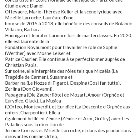
étudie avec Daniel
Ottevaere, Marie-Thérèse Keller et la scène lyrique avec
Mireille Larroche. Lauréate d’une
bourse de 2015 à 2018, elle bénéficie des conseils de Rolando
Villazón, Barbara
Hannigan et Jennifer Larmore lors de masterclasses. En 2020,
elle est lauréate de la
Fondation Royaumont pour travailler le rôle de Sophie
(Werther) avec Moshe Leiser et
Patrice Caurier. Elle continue à se perfectionner auprès de
Christian Papis.
Sur scène, elle interprète des rôles tels que Micaëla (La
Tragédie de Carmen), Susanna et
Barbarina (Le Nozze di Figaro), Despina (Così fan tutte),
Zerlina (Don Giovanni),
Papagena (Die Zauberflöte) de Mozart, Amour (Orphée et
Eurydice, Gluck), La Musica
(L’Orfeo, Monteverdi), et Euridice (La Descente d’Orphée aux
enfers, Charpentier). Elle a
également brillé en Zémire (Zémire et Azor, Grétry) avec Les
Paladins sous la direction de
Jérôme Corréas et Mireille Larroche, et dans des productions
innovantes comme Orfeo,