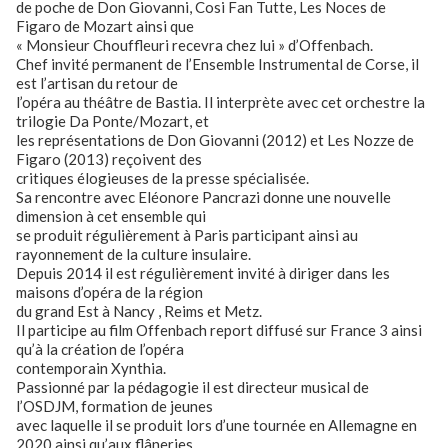
de poche de Don Giovanni, Cosi Fan Tutte, Les Noces de
Figaro de Mozart ainsi que
« Monsieur Chouffleuri recevra chez lui » d’Offenbach.
Chef invité permanent de l’Ensemble Instrumental de Corse, il
est l’artisan du retour de
l’opéra au théâtre de Bastia. Il interprète avec cet orchestre la
trilogie Da Ponte/Mozart, et
les représentations de Don Giovanni (2012) et Les Nozze de
Figaro (2013) reçoivent des
critiques élogieuses de la presse spécialisée.
Sa rencontre avec Eléonore Pancrazi donne une nouvelle
dimension à cet ensemble qui
se produit régulièrement à Paris participant ainsi au
rayonnement de la culture insulaire.
Depuis 2014 il est régulièrement invité à diriger dans les
maisons d’opéra de la région
du grand Est à Nancy , Reims et Metz.
Il participe au film Offenbach report diffusé sur France 3 ainsi
qu’à la création de l’opéra
contemporain Xynthia.
Passionné par la pédagogie il est directeur musical de
l’OSDJM, formation de jeunes
avec laquelle il se produit lors d’une tournée en Allemagne en
2020 ainsi qu’aux flâneries