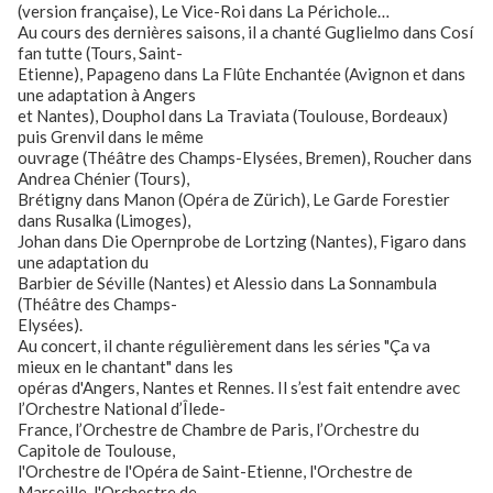
(version française), Le Vice-Roi dans La Périchole…
Au cours des dernières saisons, il a chanté Guglielmo dans Cosí
fan tutte (Tours, Saint-
Etienne), Papageno dans La Flûte Enchantée (Avignon et dans
une adaptation à Angers
et Nantes), Douphol dans La Traviata (Toulouse, Bordeaux)
puis Grenvil dans le même
ouvrage (Théâtre des Champs-Elysées, Bremen), Roucher dans
Andrea Chénier (Tours),
Brétigny dans Manon (Opéra de Zürich), Le Garde Forestier
dans Rusalka (Limoges),
Johan dans Die Opernprobe de Lortzing (Nantes), Figaro dans
une adaptation du
Barbier de Séville (Nantes) et Alessio dans La Sonnambula
(Théâtre des Champs-
Elysées).
Au concert, il chante régulièrement dans les séries "Ça va
mieux en le chantant" dans les
opéras d'Angers, Nantes et Rennes. Il s’est fait entendre avec
l’Orchestre National d’Îlede-
France, l’Orchestre de Chambre de Paris, l’Orchestre du
Capitole de Toulouse,
l'Orchestre de l'Opéra de Saint-Etienne, l'Orchestre de
Marseille, l'Orchestre de