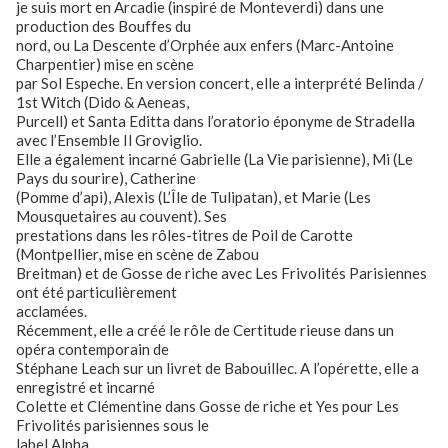
je suis mort en Arcadie (inspiré de Monteverdi) dans une
production des Bouffes du
nord, ou La Descente d’Orphée aux enfers (Marc-Antoine
Charpentier) mise en scène
par Sol Espeche. En version concert, elle a interprété Belinda /
1st Witch (Dido & Aeneas,
Purcell) et Santa Editta dans l’oratorio éponyme de Stradella
avec l’Ensemble Il Groviglio.
Elle a également incarné Gabrielle (La Vie parisienne), Mi (Le
Pays du sourire), Catherine
(Pomme d’api), Alexis (L’Île de Tulipatan), et Marie (Les
Mousquetaires au couvent). Ses
prestations dans les rôles-titres de Poil de Carotte
(Montpellier, mise en scène de Zabou
Breitman) et de Gosse de riche avec Les Frivolités Parisiennes
ont été particulièrement
acclamées.
Récemment, elle a créé le rôle de Certitude rieuse dans un
opéra contemporain de
Stéphane Leach sur un livret de Babouillec. A l’opérette, elle a
enregistré et incarné
Colette et Clémentine dans Gosse de riche et Yes pour Les
Frivolités parisiennes sous le
label Alpha.