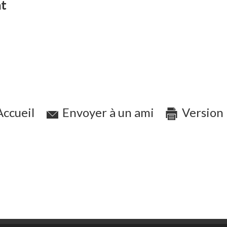
nt
ccueil
Envoyer à un ami
Version