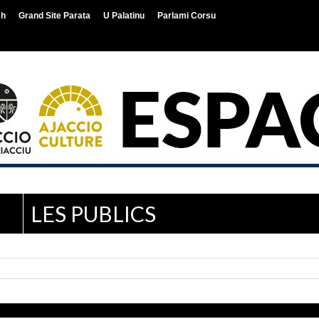
ch
Grand Site Parata
U Palatinu
Parlami Corsu
LES PUBLICS