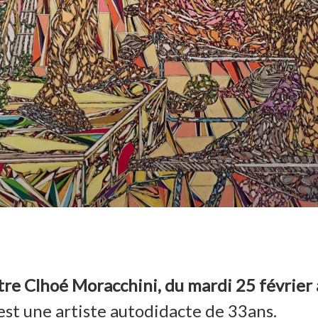
eintre Clhoé Moracchini, du mardi 25 févrie
est une artiste autodidacte de 33ans.