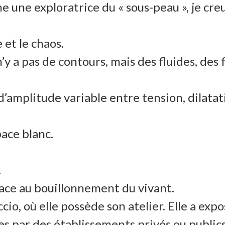
 une exploratrice du « sous-peau », je creu
 et le chaos.
’y a pas de contours, mais des fluides, des
’amplitude variable entre tension, dilatatio
pace blanc.
.
lace au bouillonnement du vivant.
ccio, où elle possède son atelier. Elle a exp
es par des établissements privés ou public