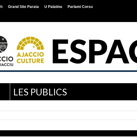
ch
Grand Site Parata
U Palatinu
Parlami Corsu
LES PUBLICS