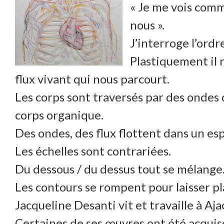
« Je me vois comme
nous ».
J’interroge l’ordre
Plastiquement il n
flux vivant qui nous parcourt.
Les corps sont traversés par des ondes d
corps organique.
Des ondes, des flux flottent dans un es
Les échelles sont contrariées.
Du dessous / du dessus tout se mélange
Les contours se rompent pour laisser p
Jacqueline Desanti vit et travaille à Aja
Certaines de ses œuvres ont été acquis