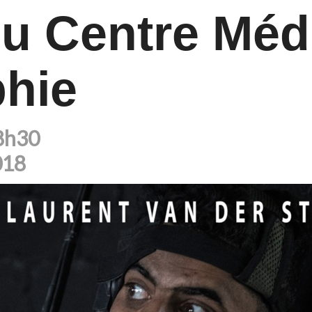
du Centre Méd
phie
18h30
018