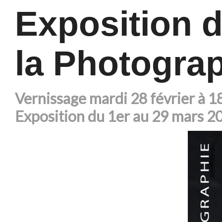
Exposition 
la Photogra
Vernissage mardi 28 février à 
Exposition du 1er au 29 mars 2