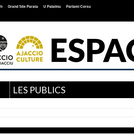
ch
Grand Site Parata
U Palatinu
Parlami Corsu
LES PUBLICS