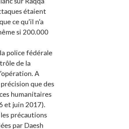
blanc sur Raqqa
attaques étaient
ue ce qu’il n’a
, même si 200.000
la police fédérale
trôle de la
’opération. A
i précision que des
rces humanitaires
 et juin 2017).
 les précautions
ôlées par Daesh