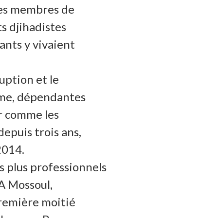
 les membres de
s djihadistes
ants y vivaient
uption et le
isme, dépendantes
ur comme les
depuis trois ans,
2014.
és plus professionnels
 A Mossoul,
première moitié