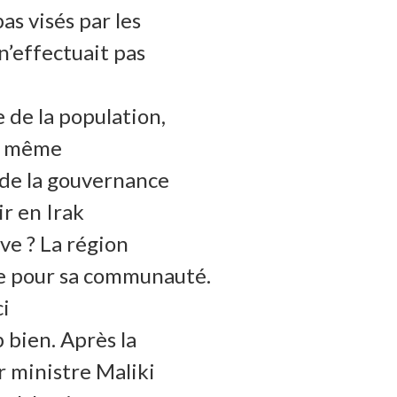
pas visés par les
 n’effectuait pas
 de la population,
nt même
t de la gouvernance
ir en Irak
ive ? La région
ice pour sa communauté.
ci
p bien. Après la
 ministre Maliki