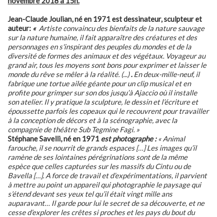
novembre 2018 à 15h.
Jean-Claude Joulian, né en 1971 est dessinateur, sculpteur et
auteur:
«
Artiste convaincu des bienfaits de la nature sauvage
sur la nature humaine, il fait apparaître des créatures et des
personnages en s'inspirant des peuples du mondes et de la
diversité de formes des animaux et des végétaux. Voyageur au
grand air, tous les moyens sont bons pour exprimer et laisser le
monde du rêve se mêler à la réalité. (...)
.
En deux-mille-neuf, il
fabrique une tortue ailée géante pour un clip musical et en
profite pour grimper sur son dos jusqu’à Ajaccio où il installe
son atelier. Il y pratique la sculpture, le dessin et l’écriture et
époussette parfois les copeaux qui le recouvrent pour travailler
à la conception de décors et à la scénographie, avec la
compagnie de théâtre Sub Tegmine Fagi. »
Stéphane Savelli, né en 1971
est photographe :
« Animal
farouche, il se nourrit de grands espaces […] Les images qu’il
ramène de ses lointaines pérégrinations sont de la même
espèce que celles capturées sur les massifs du Cintu ou de
Bavella […]. A force de travail et d’expérimentations, il parvient
à mettre au point un appareil qui photographie le paysage qui
s’étend devant ses yeux tel qu’il était vingt mille ans
auparavant… Il garde pour lui le secret de sa découverte, et ne
cesse d’explorer les crêtes si proches et les pays du bout du