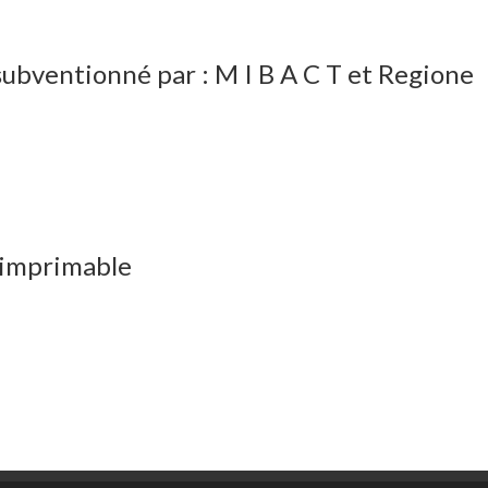
ntionné par : M I B A C T et Regione
 imprimable