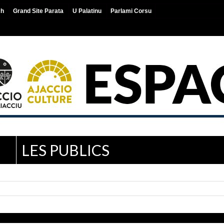
ch
Grand Site Parata
U Palatinu
Parlami Corsu
LES PUBLICS