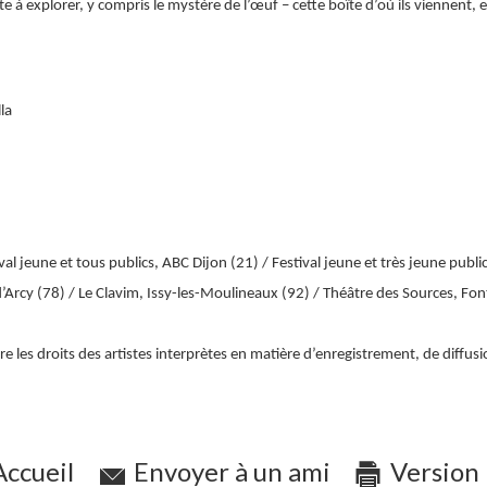
 à explorer, y compris le mystère de l’œuf – cette boîte d’où ils viennent, e
la
tival jeune et tous publics, ABC Dijon (21) / Festival jeune et très jeune publ
s d’Arcy (78) / Le Clavim, Issy-les-Moulineaux (92) / Théâtre des Sources, F
 les droits des artistes interprètes en matière d’enregistrement, de diffusio
ccueil
Envoyer à un ami
Version