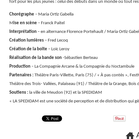
fort pour les plus jeunes : celui des débuts dans un monde où tout reste
Chorégraphe
– Maria Ortiz Gabella
M
ise en scène
– Franck Paitel
Interprétation
– en alternance Florence Portehault / Maria Ortiz Gabel
Création lumières
– Fred Lecoq
Création de la boite
– Loïc Leroy
Réalisation de la bande son
-Sébastien Berteau
Production
– La Compagnie Arcane & la Compagnie du Noctambule
Partenaires :
Théâtre Paris-Villette, Paris (75) / « À pas contés », Fes
Théâtre des Trois- Vallées, Palaiseau (91) / Théâtre de la Grange, Boi
Soutiens :
la ville de Meudon (92) et la SPEDIDAM
« LA SPEDIDAM est une société de perception et de distribution qui gère
A