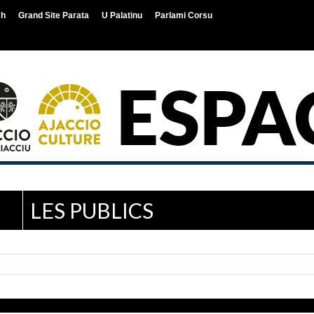
ch
Grand Site Parata
U Palatinu
Parlami Corsu
LES PUBLICS