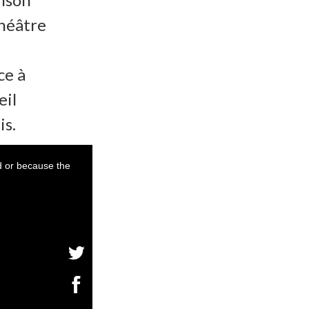
Théâtre
ce à
eil
is.