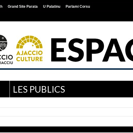
ch
Grand Site Parata
U Palatinu
Parlami Corsu
LES PUBLICS