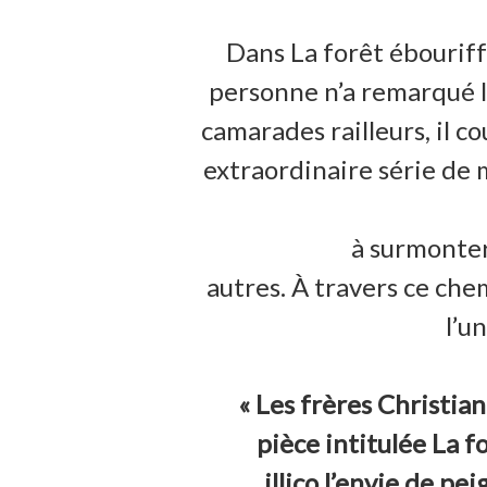
Dans La forêt ébouriff
personne n’a remarqué la
camarades railleurs, il c
extraordinaire série de 
à surmonter
autres. À travers ce ch
l’un
« Les frères Christia
pièce intitulée La f
illico l’envie de pe