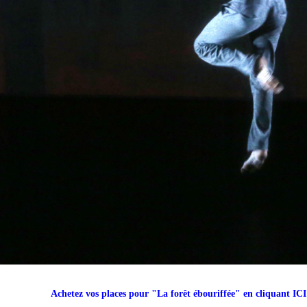
Achetez vos places pour "La forêt ébouriffée" en cliquant ICI