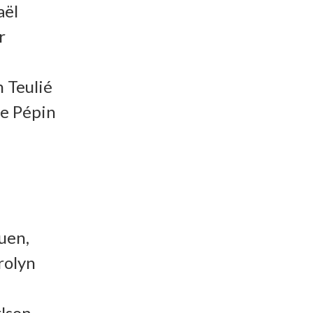
aël
r
n Teulié
ce Pépin
uen,
rolyn
rlson