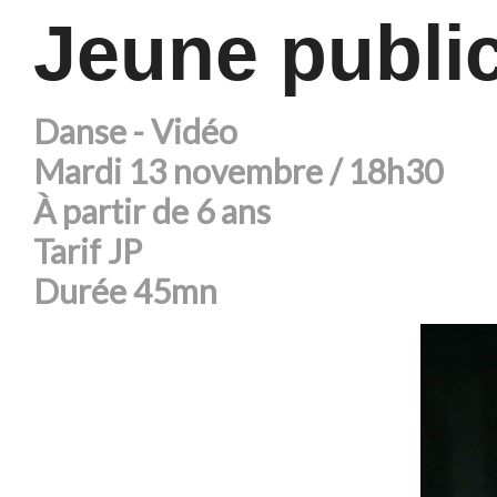
Jeune public
Danse - Vidéo
Mardi 13 novembre / 18h30
À partir de 6 ans
Tarif JP
Durée 45mn