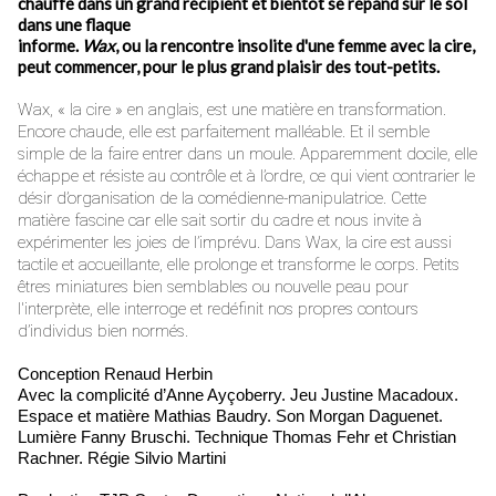
chauffe dans un grand récipient et bientôt se répand sur le sol
dans une flaque
informe.
Wax
, ou la rencontre insolite d'une femme avec la cire,
peut commencer, pour le plus grand plaisir des tout-petits.
Wax, « la cire » en anglais, est une matière en transformation.
Encore chaude, elle est parfaitement malléable. Et il semble
simple de la faire entrer dans un moule. Apparemment docile, elle
échappe et résiste au contrôle et à l’ordre, ce qui vient contrarier le
désir d’organisation de la comédienne-manipulatrice. Cette
matière fascine car elle sait sortir du cadre et nous invite à
expérimenter les joies de l’imprévu. Dans Wax, la cire est aussi
tactile et accueillante, elle prolonge et transforme le corps. Petits
êtres miniatures bien semblables ou nouvelle peau pour
l'interprète, elle interroge et redéfinit nos propres contours
d’individus bien normés.
Conception Renaud Herbin
Avec la complicité d’Anne Ayçoberry. Jeu Justine Macadoux.
Espace et matière Mathias Baudry. Son Morgan Daguenet.
Lumière Fanny Bruschi. Technique Thomas Fehr et Christian
Rachner. Régie Silvio Martini