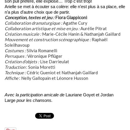
son pull préféré, elle explose… Trop c’est trop!
Arielle se met à écouter sa colère: elle n’est plus à sa place, elle
n’a plus d’autre choix que de partir.
Conception, textes et jeu :
Fiora Giappiconi
Collaboration dramaturgique :
Agathe Cury
Collaboration artistique et mise en jeu :
Aurélie Pitrat
Création musicale :
Marie-Cécile Hanin & Nathanjah Gaillard
Mouvement et construction scénographique :
Raphaël
Soleilhavoup
Costumes :
Silvia Romanelli
Perruques :
Véronique Pflüger
Création d’objets :
Lise Darrieulat
Traduction
: Sonia Moretti
Technique
: Cédric Gueniot et Nathanjah Gaillard
Affiche
: Nelly Gallopain et Léonore Husson
Avec la participation amicale de
Lauriane Goyet et Jordan
Large
pour les chansons.