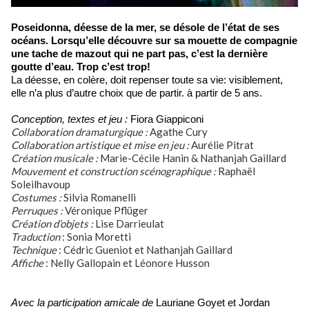
Poseidonna, déesse de la mer, se désole de l’état de ses
océans. Lorsqu’elle découvre sur sa mouette de compagnie
une tache de mazout qui ne part pas, c’est la dernière
goutte d’eau. Trop c’est trop!
La déesse, en colère, doit repenser toute sa vie: visiblement,
elle n’a plus d’autre choix que de partir. à partir de 5 ans.
Conception, textes et jeu :
Fiora Giappiconi
Collaboration dramaturgique :
Agathe Cury
Collaboration artistique et mise en jeu :
Aurélie Pitrat
Création musicale :
Marie-Cécile Hanin & Nathanjah Gaillard
Mouvement et construction scénographique :
Raphaël
Soleilhavoup
Costumes :
Silvia Romanelli
Perruques :
Véronique Pflüger
Création d’objets :
Lise Darrieulat
Traduction
: Sonia Moretti
Technique
: Cédric Gueniot et Nathanjah Gaillard
Affiche
: Nelly Gallopain et Léonore Husson
Avec la participation amicale de
Lauriane Goyet et Jordan