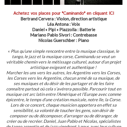
Achetez vos places pour "Caminando" en cliquant ICI
Bertrand Cervera : Violon, direction artistique
Léa Antona : Voix
Daniel « Pipi » Piazzolla : Batterie
Mariano Pablo Sivori : Contrebasse
Nicolas Guerschber : Piano
«
Plus qu’une simple rencontre entre la musique classique, le
tango, le jazz et la musique corse, Caminandu se veut un
véritable chemin vers le métissage culturel, autour d’un projet
artistique exigeant et authentique !
Marcher les uns vers les autres, les Argentins vers les Corses,
les Corses vers les Argentins, chacun armé de sa musique, de
ses musiques et du désir de les partager et de les faire
connaître partout où cela s’avérera possible. Parcourir tout en
musique cet arc latin entre l’Amérique et l’Europe avec comme
épicentre, le temps d’une création musicale, notre île, la Corse.
Lors de ce concert, chaque musicien apportera en effet sa
sensibilité, sa volonté de toucher les gens, son désir de
composer ou de décomposer, d’arranger ou de déranger, de
créer ou de recréer. Daniel, Juan Pablo et Nicolas, spécialistes
de tango argentin et de jazz viendront à nous avec leur culture