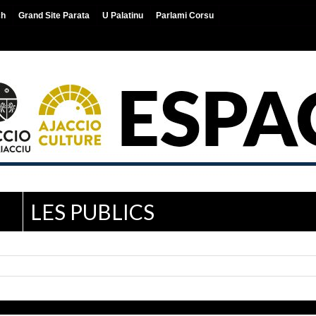
ch
Grand Site Parata
U Palatinu
Parlami Corsu
LES PUBLICS