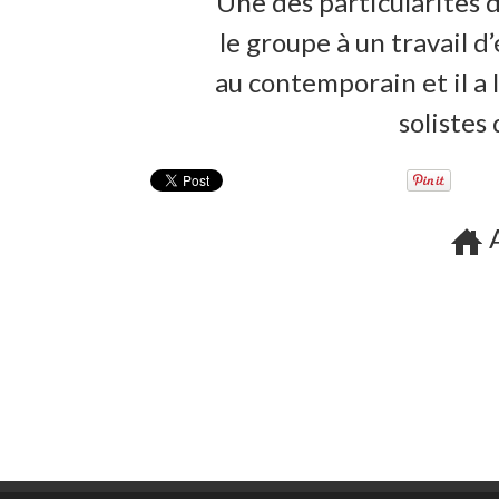
Une des particularités d
le groupe à un travail 
au contemporain et il a 
solistes
A