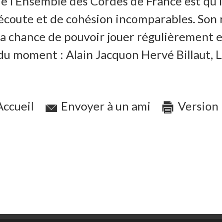
e l’Ensemble des Cordes de France est qu’il
d’écoute et de cohésion incomparables. Son 
la chance de pouvoir jouer régulièrement e
 du moment : Alain Jacquon Hervé Billaut,
ccueil
Envoyer à un ami
Version