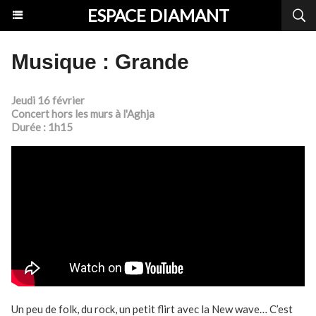
ESPACE DIAMANT
Musique : Grande
Jeudi 16 février
Concert hors les murs à l'Aghja
Durée : 1h15
Un peu de folk, du rock, un petit flirt avec la New wave… C’est