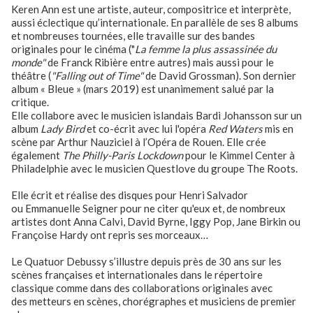
Keren Ann est une artiste, auteur, compositrice et interprète,
aussi éclectique qu’internationale. En parallèle de ses 8 albums
et nombreuses tournées, elle travaille sur des bandes
originales pour le cinéma ("
La femme la plus assassinée du
monde"
de Franck Ribière entre autres) mais aussi pour le
théâtre (
"Falling out of Time"
de David Grossman). Son dernier
album « Bleue » (mars 2019) est unanimement salué par la
critique.
Elle collabore avec le musicien islandais Bardi Johansson sur un
album
Lady Bird
et co-écrit avec lui l'opéra
Red Waters
mis en
scène par Arthur Nauziciel à l’Opéra de Rouen. Elle crée
également
The Philly-Paris Lockdown
pour le Kimmel Center à
Philadelphie avec le musicien Questlove du groupe The Roots.
Elle écrit et réalise des disques pour Henri Salvador
ou Emmanuelle Seigner pour ne citer qu'eux et, de nombreux
artistes dont Anna Calvi, David Byrne, Iggy Pop, Jane Birkin ou
Françoise Hardy ont repris ses morceaux…
Le Quatuor Debussy s’illustre depuis près de 30 ans sur les
scènes françaises et internationales dans le répertoire
classique comme dans des collaborations originales avec
des metteurs en scènes, chorégraphes et musiciens de premier