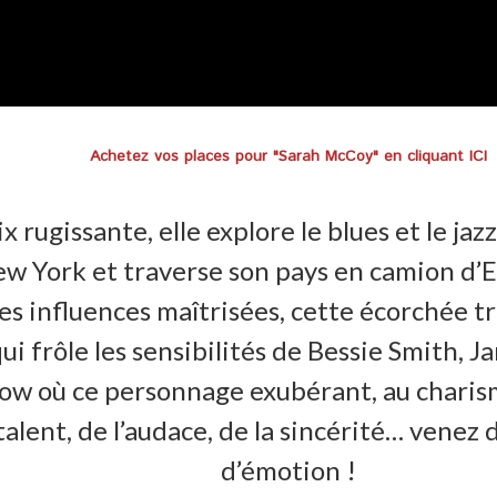
Achetez vos places pour "Sarah McCoy" en cliquant ICI
x rugissante, elle explore le blues et le 
ew York et traverse son pays en camion d’Es
es influences maîtrisées, cette écorchée t
i frôle les sensibilités de Bessie Smith, J
 show où ce personnage exubérant, au chari
 talent, de l’audace, de la sincérité… venez
d’émotion !