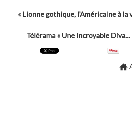
« Lionne gothique, l’Américaine à la v
Télérama « Une incroyable Diva… U
A