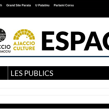
ch
Grand Site Parata
U Palatinu
Parlami Corsu
LES PUBLICS