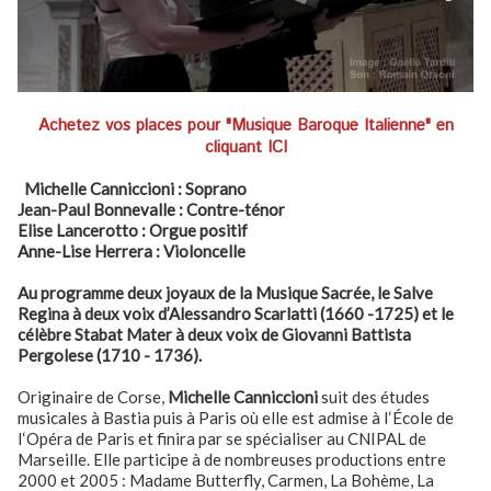
Achetez vos places pour "Musique Baroque Italienne" en
cliquant ICI
Michelle Canniccioni : Soprano
Jean-Paul Bonnevalle : Contre-ténor
Elise Lancerotto : Orgue positif
Anne-Lise Herrera : Violoncelle
Au programme deux joyaux de la Musique Sacrée, le Salve
Regina à deux voix d’Alessandro Scarlatti (1660 -1725) et le
célèbre Stabat Mater à deux voix de Giovanni Battista
Pergolese (1710 - 1736).
Originaire de Corse,
Michelle Canniccioni
suit des études
musicales à Bastia puis à Paris où elle est admise à I‘École de
I‘Opéra de Paris et finira par se spécialiser au CNIPAL de
Marseille. Elle participe à de nombreuses productions entre
2000 et 2005 : Madame Butterfly, Carmen, La Bohème, La