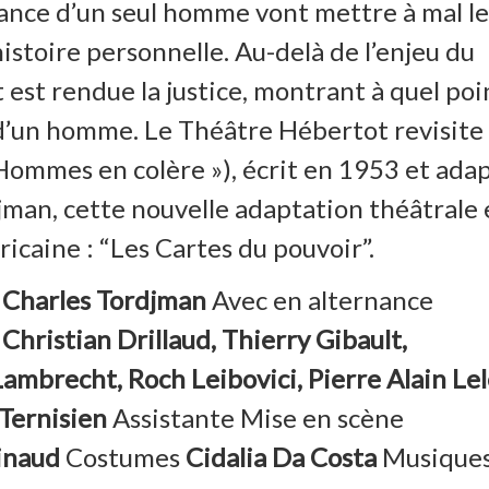
érance d’un seul homme vont mettre à mal le
histoire personnelle. Au-delà de l’enjeu du
st rendue la justice, montrant à quel poi
e d’un homme. Le Théâtre Hébertot revisite 
ommes en colère »), écrit en 1953 et ada
man, cette nouvelle adaptation théâtrale 
icaine : “Les Cartes du pouvoir”.
e
Charles Tordjman
Avec en alternance
Christian Drillaud, Thierry Gibault,
Lambrecht, Roch Leibovici, Pierre Alain Lel
 Ternisien
Assistante Mise en scène
Pinaud
Costumes
Cidalia Da Costa
Musique