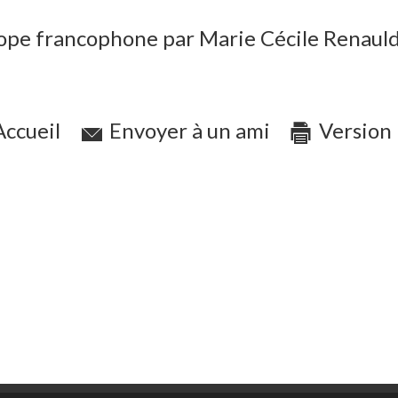
urope francophone par Marie Cécile Renau
ccueil
Envoyer à un ami
Version