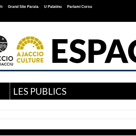
ch
Grand Site Parata
U Palatinu
Parlami Corsu
LES PUBLICS