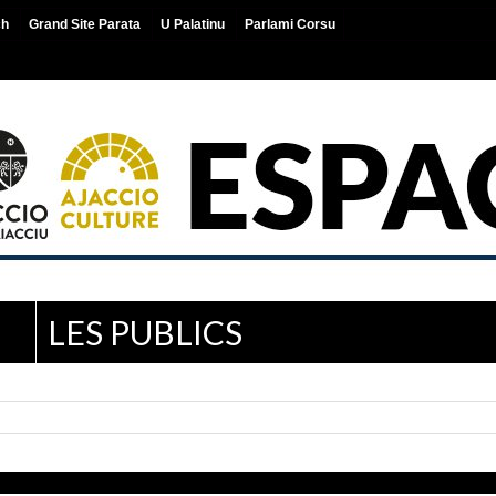
ch
Grand Site Parata
U Palatinu
Parlami Corsu
LES PUBLICS