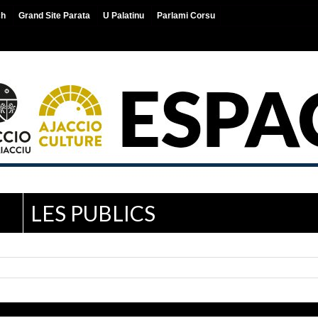
ch
Grand Site Parata
U Palatinu
Parlami Corsu
LES PUBLICS