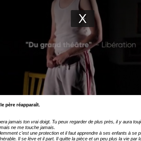
 le père réapparaît.
chera jamais ton vrai doigt. Tu peux regarder de plus près, il y aura touj
ès mais ne me touche jamais.
Évidemment c’est une protection et il faut apprendre à ses enfants à se 
nérable. Il se lève et il part. Il quitte la pièce et un peu plus la vie p