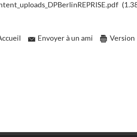
ontent_uploads_DPBerlinREPRISE.pdf
(1.3
ccueil
Envoyer à un ami
Version