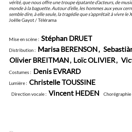
vérité, que nous offre une troupe épatante d’acteurs, de musi
monde à la baguette. Autour d’elle, les hommes aux yeux cernés
semble dire, à elle seule, la tragédie que s’apprêtait à vivre le 
Joëlle Gayot / Télérama
Stéphan DRUET
Mise en scène :
Marisa BERENSON
,
Sebasti
Distribution :
Olivier BREITMAN
,
Loïc OLIVIER
,
Vic
Denis EVRARD
Costumes :
Christelle TOUSSINE
Lumière :
Vincent HEDEN
Direction vocale :
Chorégraphie 