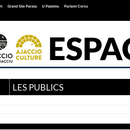
ch
Grand Site Parata
U Palatinu
Parlami Corsu
LES PUBLICS