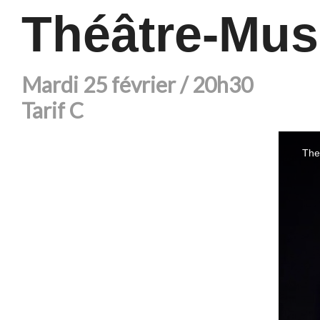
Théâtre-Musi
Mardi 25 février / 20h30
Tarif C