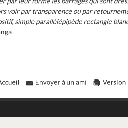
 par leur forme les barrages qui sont dress
alors voir par transparence ou par retournem
tif, simple parallélépipède rectangle blanc 
onga
ccueil
Envoyer à un ami
Version