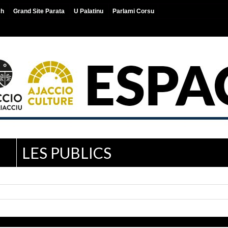
ch
Grand Site Parata
U Palatinu
Parlami Corsu
LES PUBLICS