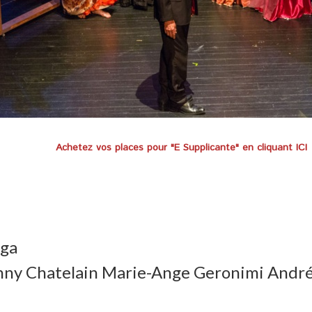
Achetez vos places pour "E Supplicante" en cliquant ICI
nga
ny Chatelain Marie-Ange Geronimi Andréa 