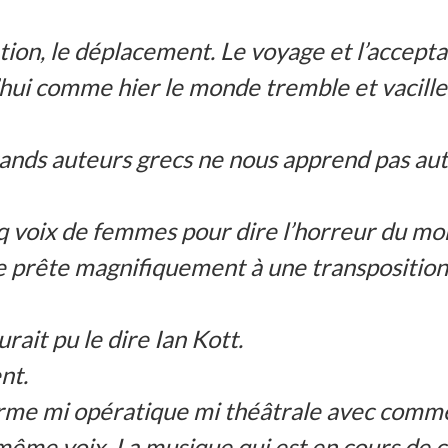
ion, le déplacement. Le voyage et l’acceptati
ui comme hier le monde tremble et vacille e
grands auteurs grecs ne nous apprend pas autr
nq voix de femmes pour dire l’horreur du m
se prête magnifiquement à une transposition
it pu le dire Ian Kott.
ent.
rme mi opératique mi théâtrale avec comme 
même voix. La musique qui est en cours de c