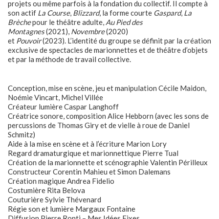
projets ou même parfois à la fondation du collectif. Il compte à
son actif
La Course
,
Blizzard
, la forme courte
Gaspard
,
La
Brèche
pour le théâtre adulte,
Au Pied des
Montagnes
(2021),
Novembre
(2020)
et
Pouvoir
(2023). L’identité du groupe se définit par la création
exclusive de spectacles de marionnettes et de théâtre d’objets
et par la méthode de travail collective.
Conception, mise en scène, jeu et manipulation Cécile Maidon,
Noémie Vincart, Michel Villée
Créateur lumière Caspar Langhoff
Créatrice sonore, composition Alice Hebborn (avec les sons de
percussions de Thomas Giry et de vielle à roue de Daniel
Schmitz)
Aide à la mise en scène et à l’écriture Marion Lory
Regard dramaturgique et marionnettique Pierre Tual
Création de la marionnette et scénographie Valentin Périlleux
Constructeur Corentin Mahieu et Simon Dalemans
Création magique Andrea Fidelio
Costumière Rita Belova
Couturière Sylvie Thévenard
Régie son et lumière Margaux Fontaine
Diffusion Pierre Ronti – Mes Idées Fixes