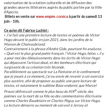
valorisation de la création culturelle et de diffusion des
grandes œuvres littéraires auprès du public portée par la Ville
d’Ajaccio.
Billets en vente sur
www.empire.corsica
à partir du samedi 13
juin - 10h.
Ce qu’en dit Fabrice Luchini :
«
J’ai fait une première lecture de textes et poèmes de Victor
Hugo devant le public en juin 2021, dans les jardins de la
Maison de Chateaubriand.
Contrairement à la phrase d’André Gide, pourtant fin analyste,
« Quel est le plus grand poète français ? Victor Hugo, hélas », il y
a pour moi des éblouissements dans les écrits de Victor Hugo
qui dépassent l’artisan doué, et des bonheurs d’écriture qui
surgissent de sa création très féconde.
Parallèlement au spectacle sur La Fontaine et le confinement
que je jouais à ce moment, j’ai eu envie de revenir à cet exercice
plus austère, afin de proposer au public une pure lecture de
textes, et notamment le sublime Booz endormi, que Marcel
e
Proust définissait comme le plus beau du XIX
siècle, des
poèmes sur la mort de sa fille ou des commentaires d’écrivains
comme Charles Baudelaire et Charles Péguy sur Victor Hugo.
La lecture démarre au moment de son exil à Jersey et