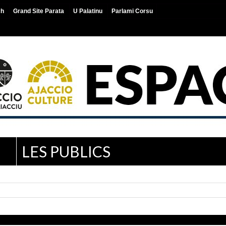
ch
Grand Site Parata
U Palatinu
Parlami Corsu
LES PUBLICS