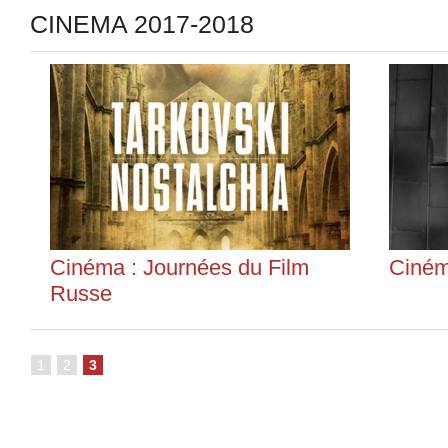
CINEMA 2017-2018
Cinéma : Journées du Film
Ciném
Russe
1
2
3