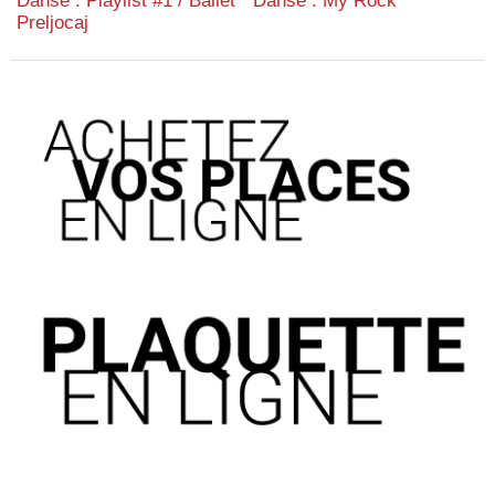
Danse : Playlist #1 / Ballet
Danse : My Rock
Preljocaj