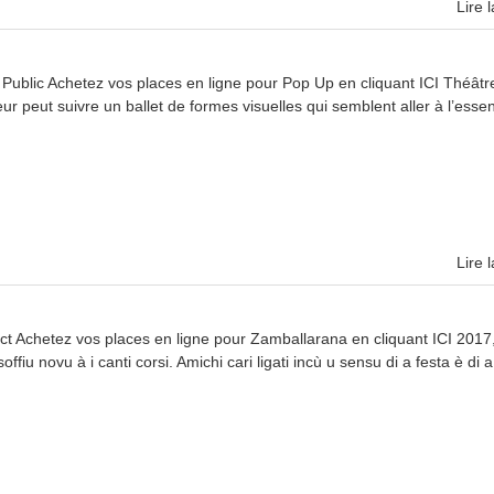
Lire l
Public Achetez vos places en ligne pour Pop Up en cliquant ICI Théâtr
r peut suivre un ballet de formes visuelles qui semblent aller à l’essen
Lire l
t Achetez vos places en ligne pour Zamballarana en cliquant ICI 2017
 novu à i canti corsi. Amichi cari ligati incù u sensu di a festa è di a.