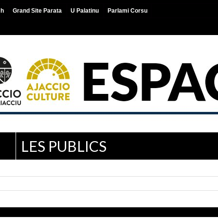
ch
Grand Site Parata
U Palatinu
Parlami Corsu
LES PUBLICS