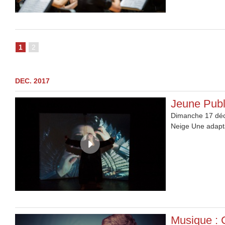
1
2
DEC. 2017
Jeune Publ
Dimanche 17 déce
Neige Une adapta
Musique : 