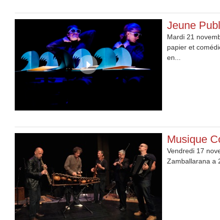
Jeune Pub
Mardi 21 novembr
papier et comédie
en...
Musique Co
Vendredi 17 nove
Zamballarana a 20