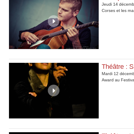
Jeudi 14 décembr
Corses et les ma
Théâtre : S
Mardi 12 décembr
Award au Festiva