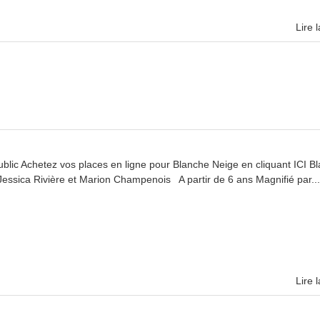
Lire l
lic Achetez vos places en ligne pour Blanche Neige en cliquant ICI B
ssica Rivière et Marion Champenois ​A partir de 6 ans Magnifié par..
Lire l