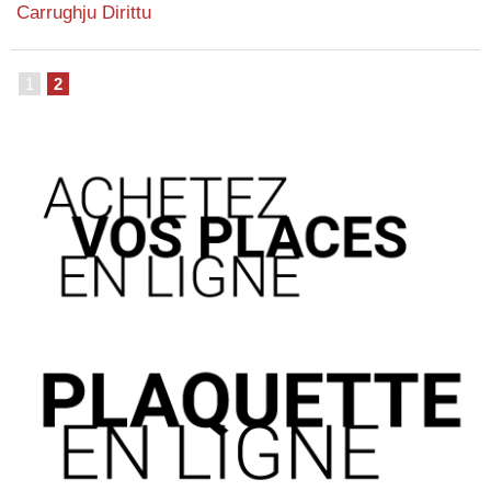
Carrughju Dirittu
1
2