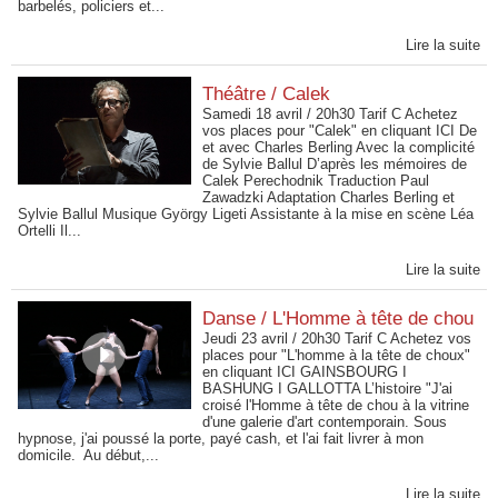
barbelés, policiers et...
Lire la suite
Théâtre / Calek
Samedi 18 avril / 20h30 Tarif C Achetez
vos places pour "Calek" en cliquant ICI De
et avec Charles Berling Avec la complicité
de Sylvie Ballul D’après les mémoires de
Calek Perechodnik Traduction Paul
Zawadzki Adaptation Charles Berling et
Sylvie Ballul Musique György Ligeti Assistante à la mise en scène Léa
Ortelli Il...
Lire la suite
Danse / L'Homme à tête de chou
Jeudi 23 avril / 20h30 Tarif C Achetez vos
places pour "L'homme à la tête de choux"
en cliquant ICI GAINSBOURG I
BASHUNG I GALLOTTA L’histoire "J'ai
croisé l'Homme à tête de chou à la vitrine
d'une galerie d'art contemporain. Sous
hypnose, j'ai poussé la porte, payé cash, et l'ai fait livrer à mon
domicile. Au début,...
Lire la suite