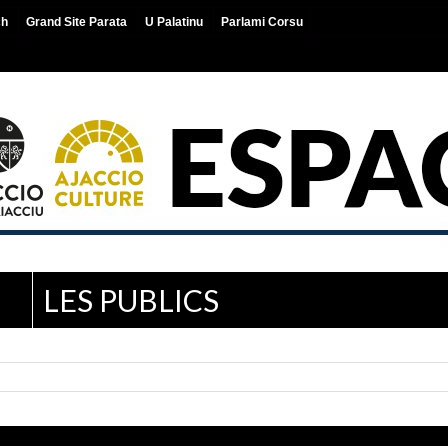
ch
Grand Site Parata
U Palatinu
Parlami Corsu
LES PUBLICS