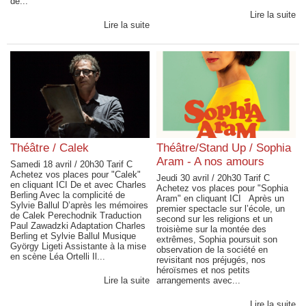
de...
Lire la suite
Lire la suite
Théâtre / Calek
Théâtre/Stand Up / Sophia
Aram - A nos amours
Samedi 18 avril / 20h30 Tarif C
Achetez vos places pour "Calek"
Jeudi 30 avril / 20h30 Tarif C
en cliquant ICI De et avec Charles
Achetez vos places pour "Sophia
Berling Avec la complicité de
Aram" en cliquant ICI Après un
Sylvie Ballul D’après les mémoires
premier spectacle sur l’école, un
de Calek Perechodnik Traduction
second sur les religions et un
Paul Zawadzki Adaptation Charles
troisième sur la montée des
Berling et Sylvie Ballul Musique
extrêmes, Sophia poursuit son
György Ligeti Assistante à la mise
observation de la société en
en scène Léa Ortelli Il...
revisitant nos préjugés, nos
héroïsmes et nos petits
Lire la suite
arrangements avec...
Lire la suite