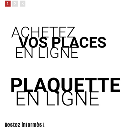
1
2
3
Restez informés !