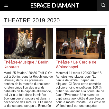
ESPACE DIAMANT
THEATRE 2019-2020
Théâtre-Musique / Berlin
Théâtre / Le Cercle de
Kabarett
Whitechapel
Mardi 25 février / 20h30 Tarif C On
Mercredi 11 mars / 20h30 Tarif B
est à Berlin, sous la République de
Achetez vos places pour "Le
Weimar, dans les premières
cercle de White Chapel" en
années de la montée du nazisme.
cliquant ICI Dans cette comédie
Kirsten dirige l’un des grands
policière, cinq enquêteurs 100 %
cabarets de la capitale allemande,
british se lancent à la poursuite de
qui vit à la fois dans la misère
Jack l’Éventreur. Une aventure
économique et sociale et dans la
captivante aux côtés d’une équipe
décadence des mœurs. Elle mène
pour le moins insolite. Le Cercle de
la danse sans scrupule. Entourée
Whitechapel est une enquête...