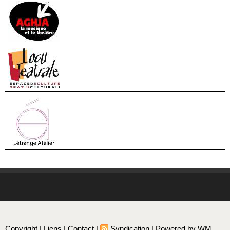
Copyright
|
Liens
|
Contact
|
Syndication
|
Powered by WM